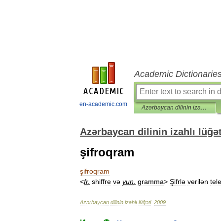
Academic Dictionarie
en-academic.com
Azərbaycan dilinin izahlı lüğəti
Azərbaycan dilinin izahlı lüğət
şifroqram
şifroqram
<
fr
.
shiffre
və
yun
.
gramma
>
Şifrlə
verilən
tel
Azərbaycan
dilinin
izahlı
lüğəti
.
2009
.