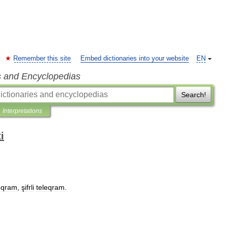
Remember this site
Embed dictionaries into your website
EN
s and Encyclopedias
Search!
Interpretations
i
eqram
,
şifrli
teleqram
.