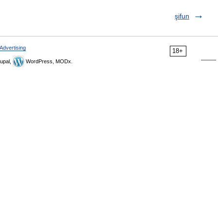
şifun
Advertising
18+
upal,
WordPress, MODx.