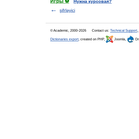
Игры ⚽
Нужна курсовая?
şifrləyici
© Academic, 2000-2026
Contact us:
Technical Support
,
Dictionaries export
, created on PHP,
Joomla,
Dr